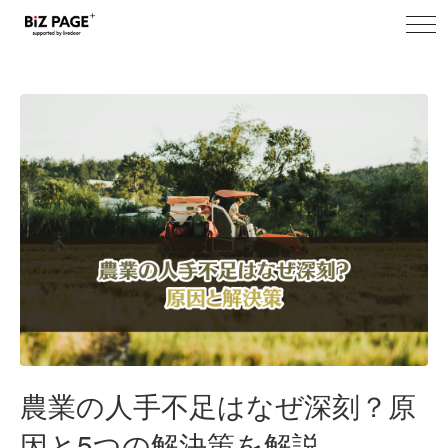
toggl
navig
農業の人手不足はなぜ深刻？原
因と5つの解決策を解説