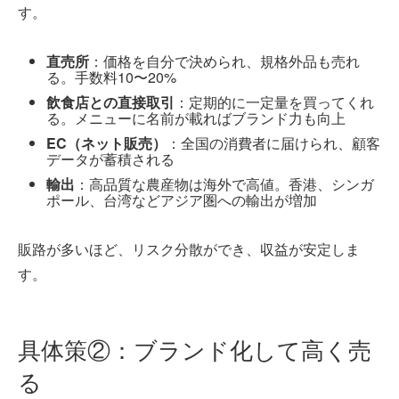
す。
直売所
：価格を自分で決められ、規格外品も売れ
る。手数料10〜20%
飲食店との直接取引
：定期的に一定量を買ってくれ
る。メニューに名前が載ればブランド力も向上
EC（ネット販売）
：全国の消費者に届けられ、顧客
データが蓄積される
輸出
：高品質な農産物は海外で高値。香港、シンガ
ポール、台湾などアジア圏への輸出が増加
販路が多いほど、リスク分散ができ、収益が安定しま
す。
具体策②：ブランド化して高く売
る