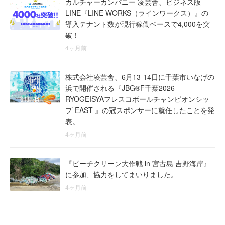
カルチャーカンパニー 凌芸舎、ビジネス版
LINE『LINE WORKS（ラインワークス）』の
導入テナント数が現行稼働ベースで4,000を突
破！
4ヶ月前
株式会社凌芸舎、6月13-14日に千葉市いなげの
浜で開催される『JBG®F千葉2026
RYOGEISYAフレスコボールチャンピオンシッ
プ-EAST-』の冠スポンサーに就任したことを発
表。
4ヶ月前
『ビーチクリーン大作戦 in 宮古島 吉野海岸』
に参加、協力をしてまいりました。
4ヶ月前