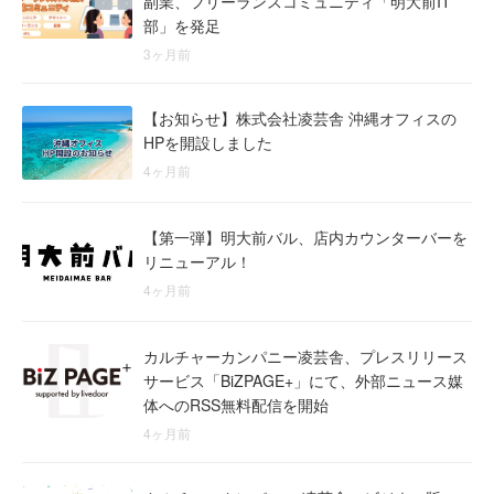
副業、フリーランスコミュニティ「明大前IT
部」を発足
3ヶ月前
【お知らせ】株式会社凌芸舎 沖縄オフィスの
HPを開設しました
4ヶ月前
【第一弾】明大前バル、店内カウンターバーを
リニューアル！
4ヶ月前
カルチャーカンパニー凌芸舎、プレスリリース
サービス「BiZPAGE+」にて、外部ニュース媒
体へのRSS無料配信を開始
4ヶ月前