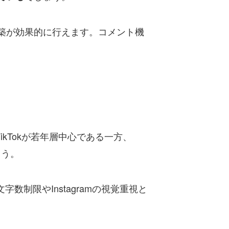
築が効果的に行えます。コメント機
やTikTokが若年層中心である一方、
ょう。
数制限やInstagramの視覚重視と