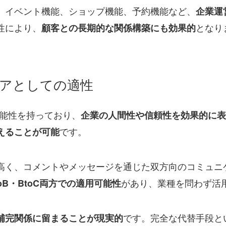
、イベント機能、ショップ機能、予約機能など、
企業運
性により、
となり
顧客との長期的な関係構築にも効果的
アとしての適性
の可能性を持っており、
企業の人間性や信頼性を効果的に表
です。
えることが可能
高く、コメントやメッセージを通じた双方向のコミュニ
があり、業種を問わず活
toB・BtoC両方での適用可能性
です。完全な代替手段と
補完関係に留まることが現実的