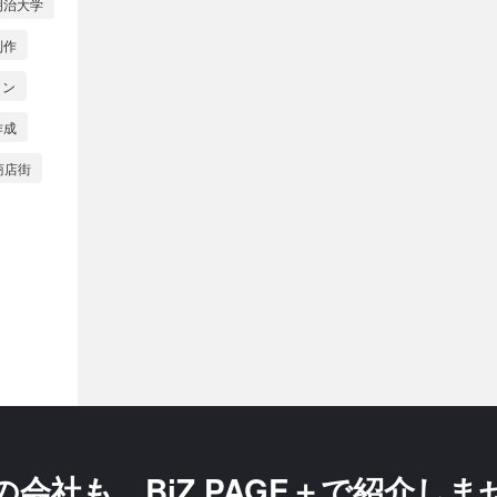
明治大学
制作
ロン
作成
商店街
の会社も、
BiZ PAGE＋で紹介し