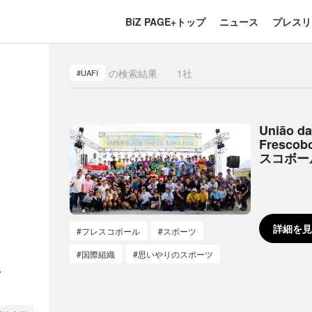
BiZ PAGE+トップ
ニュース
プレスリ
の検索結果
1
社
#UAFI
União da
Frescob
スコボー
詳細を見
#フレスコボール
#スポーツ
#国際組織
#思いやりのスポーツ