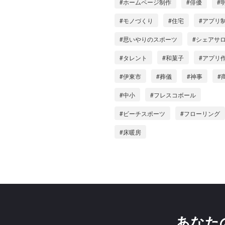
#ホームページ制作
#俳優
#
#モノづくり
#住宅
#アプリ
#思いやりのスポーツ
#シェアサ
#タレント
#和菓子
#アプリ
#伊東市
#葬儀
#神事
#
#中小
#フレスコボール
#ビーチスポーツ
#フローリング
#床暖房
あなた