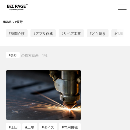
toggl
navig
HOME
#長野
#訪問介護
#アプリ作成
#リペア工事
#どら焼き
#仏壇
#長野
の検索結果
1
社
#上田
#工場
#ダイス
#専用機械