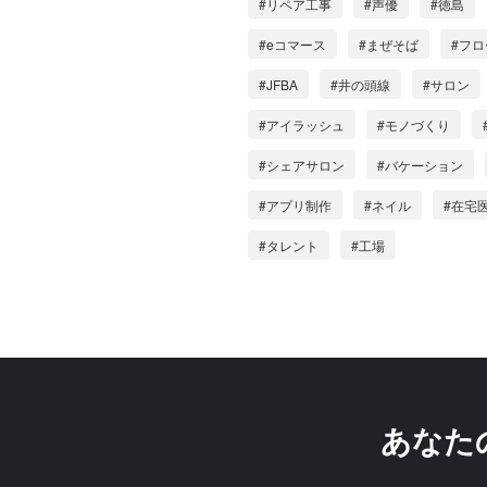
#リペア工事
#声優
#徳島
#eコマース
#まぜそば
#フ
#JFBA
#井の頭線
#サロン
#アイラッシュ
#モノづくり
#シェアサロン
#バケーション
#アプリ制作
#ネイル
#在宅
#タレント
#工場
あなた