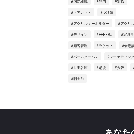
#国際組織
#静岡
#SNS
#ヘアカット
#つけ麺
#アクリルキーホルダー
#アクリ
#デザイン
#FEFERJ
#家系
#顧客管理
#ラケット
#会場
#バームクーヘン
#マーケティン
#世田谷区
#老後
#大阪
#明大前
あなた