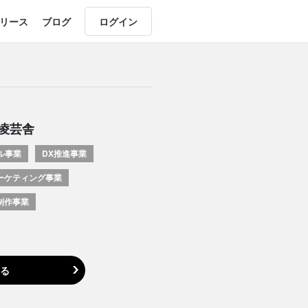
リース
ブログ
ログイン
凌芸舎
ル事業
DX推進事業
ーケティング事業
制作事業
る