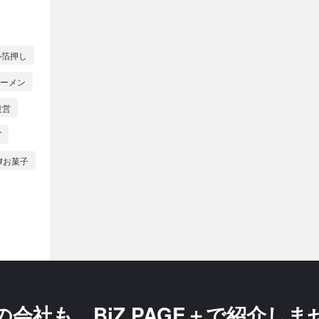
ル箔押し
ラーメン
設営
グ
#お菓子
の会社も、
BiZ PAGE＋で紹介し