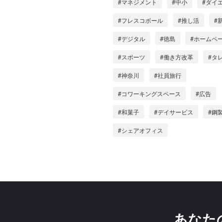
#マネジメント
#中小
#ダイ
#フレスコボール
#推し活
#
#デジタル
#徳島
#ホームペ
#スポーツ
#働き方改革
#タ
#神奈川
#社員旅行
#コワーキングスペース
#広告
#和菓子
#デイサービス
#鋼
#シェアオフィス
あなた