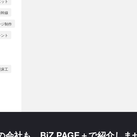
エット
新幹線
ージ制作
レント
製床工
の会社も、
BiZ PAGE＋で紹介し