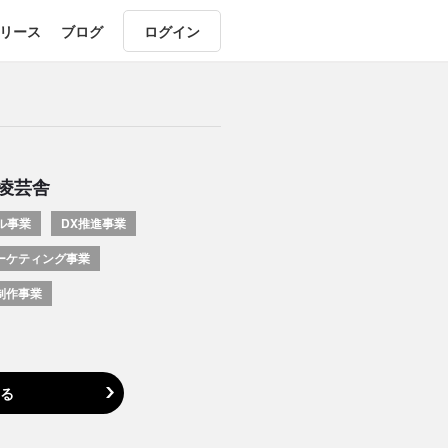
リース
ブログ
ログイン
凌芸舎
ル事業
DX推進事業
ーケティング事業
制作事業
る