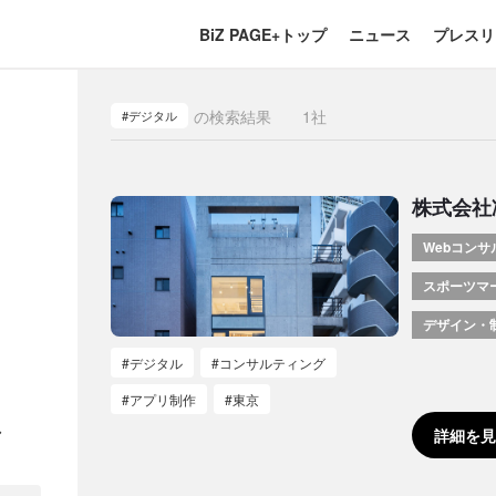
BiZ PAGE+トップ
ニュース
プレスリ
の検索結果
1
社
#デジタル
株式会社
Webコンサ
スポーツマ
デザイン・
#デジタル
#コンサルティング
#アプリ制作
#東京
詳細を見