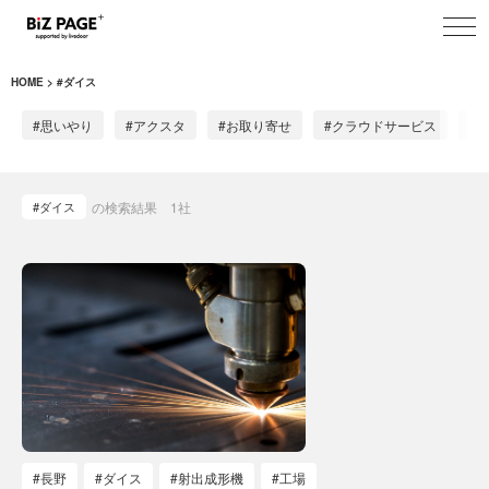
toggl
navig
HOME
#ダイス
#思いやり
#アクスタ
#お取り寄せ
#クラウドサービス
#
#ダイス
の検索結果
1
社
#長野
#ダイス
#射出成形機
#工場