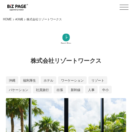
toggl
navig
HOME
#沖縄
株式会社リゾートワークス
株式会社リゾートワークス
沖縄
福利厚生
ホテル
ワーケーション
リゾート
バケーション
社員旅行
出張
新幹線
人事
中小