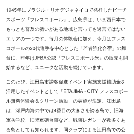
1945年にブラジル・リオデジャネイロで発祥したビーチ
スポーツ『フレスコボール』。広島県は、いま西日本で
もっとも普及の勢いがある地域と言っても過言ではない
エリアの一つです。毎月の体験会に加え、今月はフレス
コボールの20代選手を中心とした「若者強化合宿」の舞
台に。昨年はJFBA公認『フレスコボール米』の販売も開
始するなど、ユニークな活動を続けています。
このたび、江田島市誘客促進イベント実施支援補助金を
活用したイベントとして「ETAJIMA - CITY フレスコボー
ル無料体験会＆クリーン活動」の実施が決定。江田島
は、瀬戸内海の中では4番目の大きさを誇る島で、旧海
軍兵学校、旧陸軍砲台跡など、戦跡レガシーが数多くあ
る島としても知られます。同クラブによる江田島での公