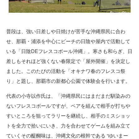
普段は、強い日差しや日焼けが苦手な沖縄県民に合わ
せ、那覇・浦添を中心にビーチの日陰や屋内で活動して
いる「日陰DEフレスコボール沖縄」。寒さも和らぎ、日
差しもそれほど強くない春限定で「屋外開催」を決定し
ました。このたびの活動を「オキナワ春のフレスコ祭
り」と題し、那覇市の新都心公園で体験会を行います。
代表の小寺以作氏は、「沖縄県民にはまだまだ馴染みの
ないフレスコボールですが、ペアを組んで相手が打ちや
すいところを狙ってラリーを継続し、相手のミスショッ
トを全力で拾いにいき、力を合わせてゲームを組み立て
ていくその醍醐味は、沖縄文化の根幹である “ゆいまー