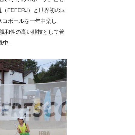
（FEFERJ）と世界初の国
レスコボールを一年中楽し
親和性の高い競技として普
録中。