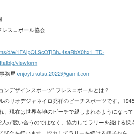
岡
フレスコボール協会
forms/d/e/1FAIpQLScOTjBhJ4saRbX0hx1_TD-
fblg/viewform
福津事務局
enjoyfukutsu.2022@gamil.com
ョンデザインスポーツ” フレスコボールとは？
ルのリオデジャネイロ発祥のビーチスポーツです。194
れ、現在は世界各地のビーチで親しまれるようになって
2人が競い合うのではなく、協力してラリーを続ける採
って試合を行います。協力してラリーを続ける様子から