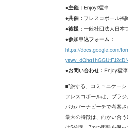
Enjoy!福津
●主催：
フレスコボール福
●共催：
一般社団法人日本
●後援：
●
参加申込フォーム：
https://docs.google.com/
yswv_dQhq1hGGUtFJ2cDNta
●
Enjoy
お問い合わせ：
■”旅する、コミュニケーシ
フレスコボールは、ブラジ
パカバーナビーチで考案さ
最大の特徴は、向かい合う
は5分間、7mの距離を保