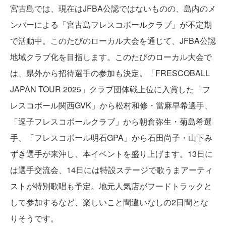
宮古島では、現在はJFBA公認ではないものの、島内のメ
ンバーによる「宮古島フレスコボールクラブ」が不定期
で活動中。このたびのローカル大会を通じて、JFBA公認
地域クラブ化を目指します。このたびのローカル大会で
は、県外から招待選手の参加も決定。「FRESCOBALL
JAPAN TOUR 2025」クラブ団体戦上位に入賞した「フ
レスコボール関西GVK」から松村和修・當麻早希選手、
「逗子フレスコボールクラブ」から朝倉弥生・菊島希選
手、「フレスコボール明石GPA」から石田尚子・山下み
ずき選手が来沖し、本イベントを盛り上げます。13日に
は選手交流会、14日には特設ステージで歌うまアーティ
ストが特別歌唱も予定。地元人気店がフードトラックと
して参加するなど、楽しいこと間違いなしの2日間とな
りそうです。