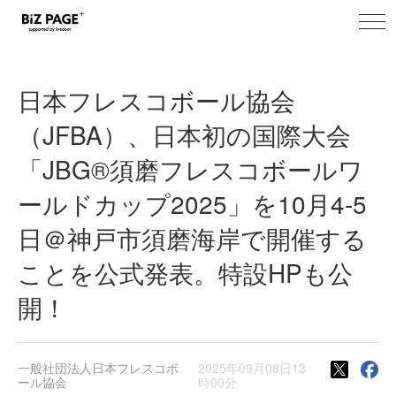
toggl
BiZ PAGE+ プレスリリース
navig
日本フレスコボール協会
（JFBA）、日本初の国際大会
「JBG®須磨フレスコボールワ
ールドカップ2025」を10月4-5
日＠神戸市須磨海岸で開催する
ことを公式発表。特設HPも公
開！
一般社団法人日本フレスコボ
2025年09月08日13
ール協会
時00分