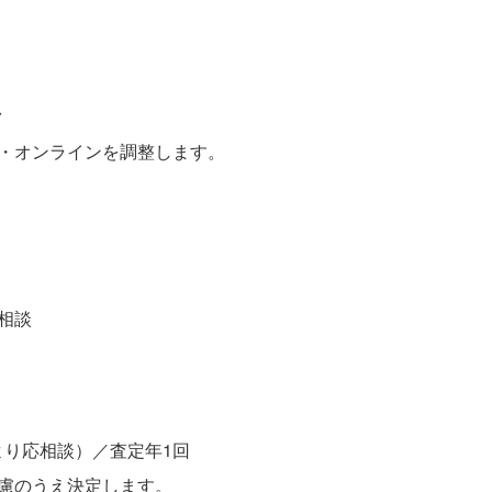
ク
・オンラインを調整します。
相談
り応相談）／査定年1回
慮のうえ決定します。