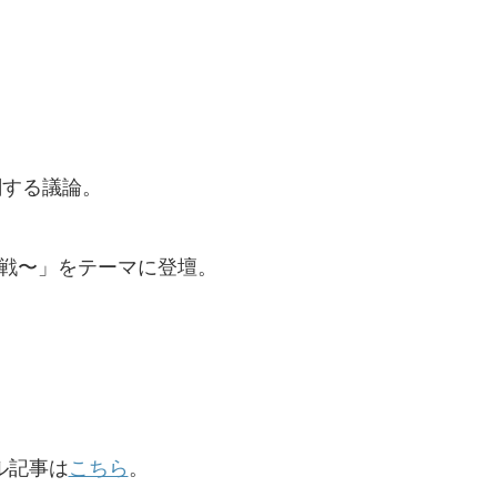
関する議論。
戦〜」をテーマに登壇。
ル記事は
こちら
。