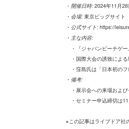
・
2024年11月2
開催日時:
・
東京ビッグサイト
会場:
・
https://leisur
公式サイト:
・
主な内容:
・『ジャパンビーチゲーム
・国際大会の誘致による
・窪島氏は「日本初のフ
・
備考:
・展示会への来場および
・セミナー申込締切は11月
※この記事はライブドア社