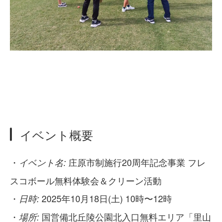
イベント概要
・
庄原市制施行20周年記念事業 フレ
イベント名:
スコボール無料体験会＆クリーン活動
・
2025年10月18日(土) 10時〜12時
日時:
・
国営備北丘陵公園北入口無料エリア「里山
場所: