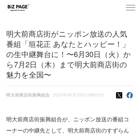
toggl
BiZ PAGE+ ニュース
navig
明大前商店街がニッポン放送の人気
番組「垣花正 あなたとハッピー！」
の生中継舞台に！〜6月30日（火）か
ら7月2日（木）まで明大前商店街の
魅力を全国〜
明大前商店街振興組合
2026年06月29日15時00分
明大前商店街振興組合が、ニッポン放送の番組コ
ーナーの中継先として、明大前商店街のすずらん