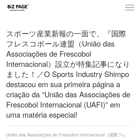
toggl
BiZ PAGE+ ニュース
navig
スポーツ産業新報の一面で、『国際
フレスコボール連盟（União das
Associações de Frescobol
Internacional）設立が特集記事になり
ました！／O Sports Industry Shimpo
destacou em sua primeira página a
criação da “União das Associações de
Frescobol Internacional (UAFI)” em
uma matéria especial!
União das Associações de Frescobol Internacional（国際フレ