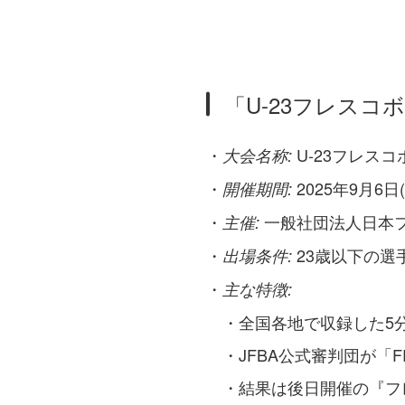
「U-23フレスコ
・
U-23フレスコ
大会名称:
・
2025年9月6日(
開催期間:
・
一般社団法人日本フ
主催:
・
23歳以下の選
出場条件:
・
主な特徴:
・全国各地で収録した5分
・JFBA公式審判団が「FRES
・結果は後日開催の『フレス